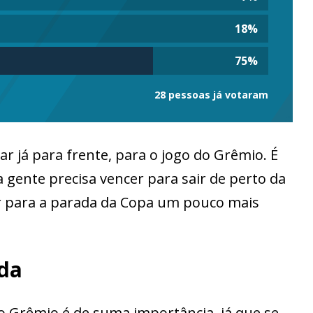
18
%
75
%
28 pessoas já votaram
har já para frente, para o jogo do Grêmio. É
 gente precisa vencer para sair de perto da
ir para a parada da Copa um pouco mais
ida
 Grêmio é de suma importância, já que se