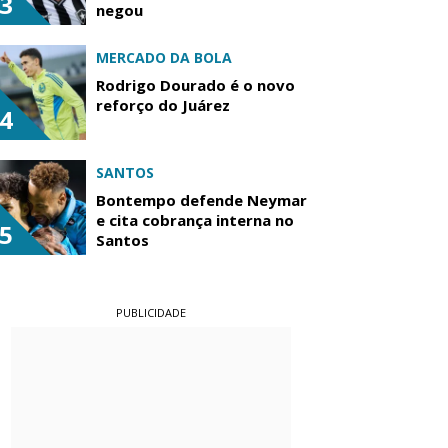
3
negou
MERCADO DA BOLA
Rodrigo Dourado é o novo
reforço do Juárez
4
SANTOS
Bontempo defende Neymar
e cita cobrança interna no
5
Santos
PUBLICIDADE