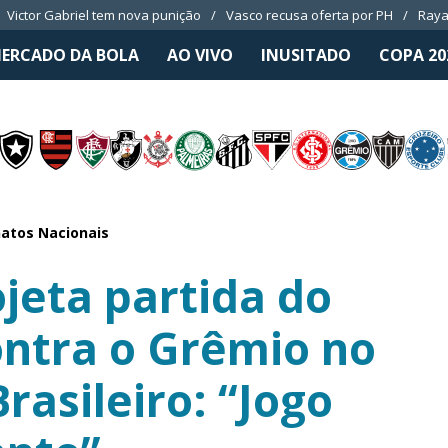
Victor Gabriel tem nova punição
Vasco recusa oferta por PH
Raya
ERCADO DA BOLA
AO VIVO
INUSITADO
COPA 20
atos Nacionais
jeta partida do
ontra o Grêmio no
asileiro: “Jogo