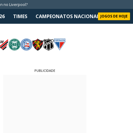
n no Liverpool?
26
TIMES
CAMPEONATOS NACIONAIS
SELEÇÃO 
JOGOS DE HOJE
PUBLICIDADE