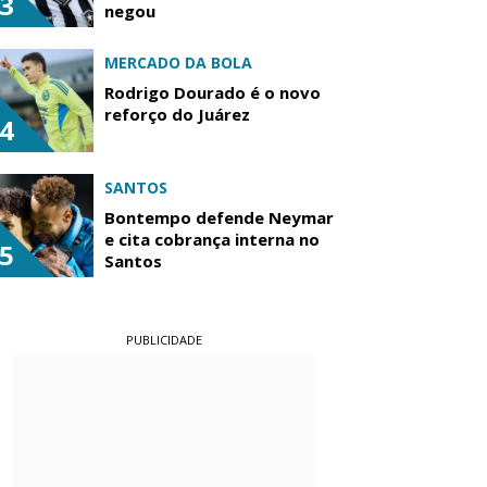
3
negou
MERCADO DA BOLA
Rodrigo Dourado é o novo
reforço do Juárez
4
SANTOS
Bontempo defende Neymar
e cita cobrança interna no
5
Santos
PUBLICIDADE