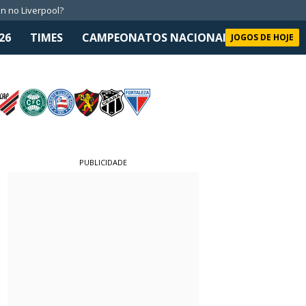
n no Liverpool?
26
TIMES
CAMPEONATOS NACIONAIS
SELEÇÃO 
JOGOS DE HOJE
PUBLICIDADE