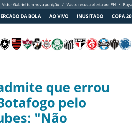
Victor Gabriel tem nova punição
Vasco recusa oferta por PH
Raya
ERCADO DA BOLA
AO VIVO
INUSITADO
COPA 20
admite que errou
 Botafogo pelo
ubes: "Não