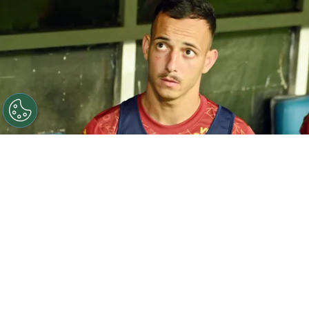
©
Walmir Cirne/AGIF
Iago Borduchi, jogador do Bahia,
durante partida contra o Ceara no estadio Fonte Nova
pelo campeonato Copa Do Nordeste 2025. Foto: Walmir
Cirne/AGIF
Por
Leonardo Viter
O
Bahia
confirmou a saída do lateral-