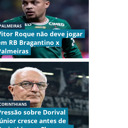
PALMEIRAS
Vitor Roque não deve jogar
em RB Bragantino x
Palmeiras
CORINTHIANS
Pressão sobre Dorival
Júnior cresce antes de