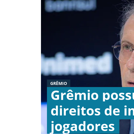
GRÊMIO
Grêmio poss
direitos de 
jogadores