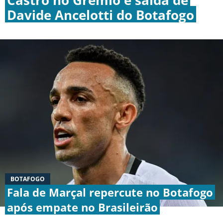
Davide Ancelotti do Botafogo
BOTAFOGO
CRUZEIRO
INTERNACIONAL
GRÊMIO
VASCO DA GAMA
BOTAFOGO
|
|
|
Fala de Marçal repercute no Botafogo
SOBRE NÓS
STAFF
CONTATO
APOSTAS
após empate no Brasileirão