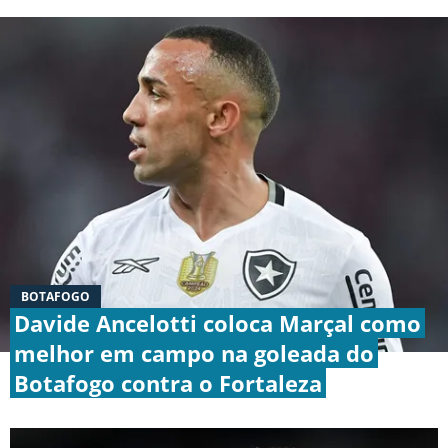
Termos e Condições
Privacidade
Política Editorial
Ad Choices
Antenados no Futebol, tal como a Futbol
Sites, é uma empresa pertencente à Better
Collective. Todos os direitos reservados.
+18 |
Jogue com responsabilidade
Aplicam-se os Termos e Condições | Conteúdo
Comercial
BOTAFOGO
Davide Ancelotti coloca Marçal como
melhor em campo na goleada do
Botafogo contra o Fortaleza