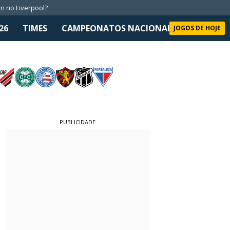
n no Liverpool?
26
TIMES
CAMPEONATOS NACIONAIS
SELEÇÃO 
JOGOS DE HOJE
PUBLICIDADE