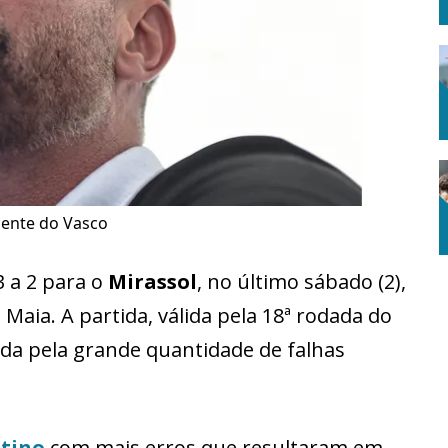
dente do Vasco
 a 2 para o
Mirassol
, no último sábado (2),
Maia. A partida, válida pela 18ª rodada do
da pela grande quantidade de falhas
ltino
com mais erros que resultaram em