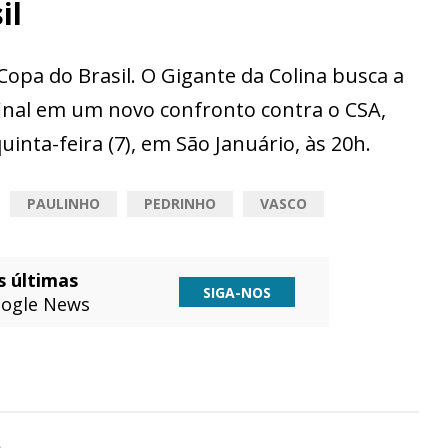
il
Copa do Brasil. O Gigante da Colina busca a
 final em um novo confronto contra o CSA,
inta-feira (7), em São Januário, às 20h.
PAULINHO
PEDRINHO
VASCO
s últimas
SIGA-NOS
ogle News
A