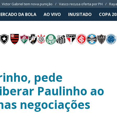
Victor Gabriel tem nova punição
Vasco recusa oferta por PH
Raya
ERCADO DA BOLA
AO VIVO
INUSITADO
COPA 20
rinho, pede
iberar Paulinho ao
mas negociações