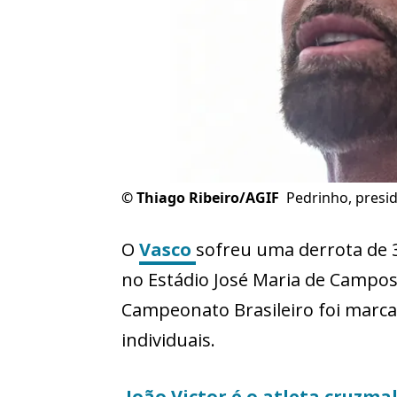
©
Thiago Ribeiro/AGIF
Pedrinho, presi
O
Vasco
sofreu uma derrota de 3
no Estádio José Maria de Campos 
Campeonato Brasileiro foi marca
individuais.
João Victor
é o atleta cruzma