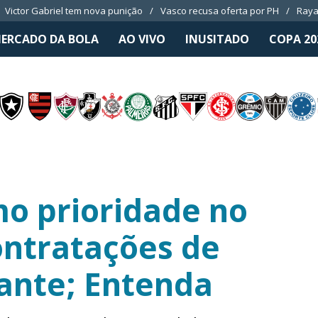
Victor Gabriel tem nova punição
Vasco recusa oferta por PH
Raya
ERCADO DA BOLA
AO VIVO
INUSITADO
COPA 20
o prioridade no
ntratações de
lante; Entenda