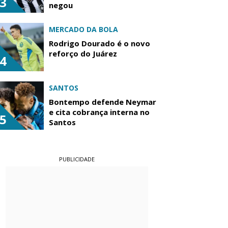
3
negou
MERCADO DA BOLA
Rodrigo Dourado é o novo
reforço do Juárez
4
SANTOS
Bontempo defende Neymar
e cita cobrança interna no
5
Santos
PUBLICIDADE