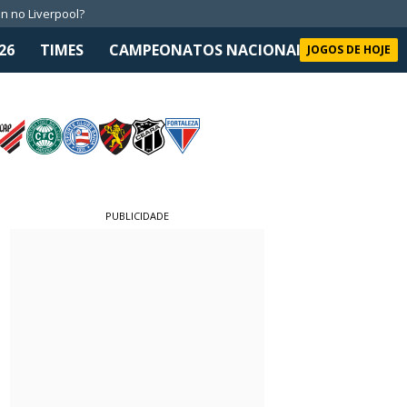
n no Liverpool?
26
TIMES
CAMPEONATOS NACIONAIS
SELEÇÃO 
JOGOS DE HOJE
PUBLICIDADE