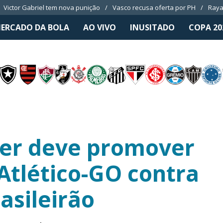
Victor Gabriel tem nova punição
Vasco recusa oferta por PH
Raya
ERCADO DA BOLA
AO VIVO
INUSITADO
COPA 20
er deve promover
tlético-GO contra
rasileirão