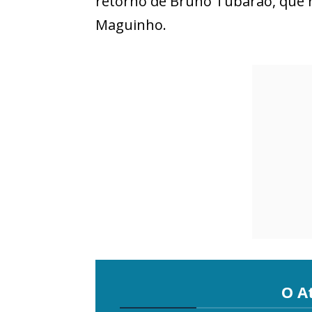
retorno de Bruno Tubarão, que r
Maguinho.
O A