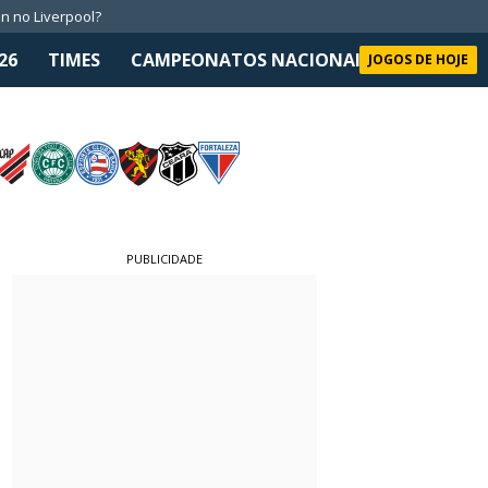
n no Liverpool?
26
TIMES
CAMPEONATOS NACIONAIS
SELEÇÃO 
JOGOS DE HOJE
PUBLICIDADE