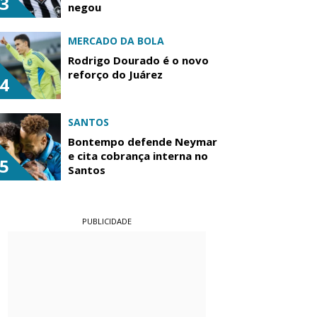
3
negou
MERCADO DA BOLA
Rodrigo Dourado é o novo
reforço do Juárez
4
SANTOS
Bontempo defende Neymar
e cita cobrança interna no
5
Santos
PUBLICIDADE