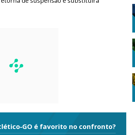
etorna de suspensão e substituirá
tlético-GO é favorito no confronto?