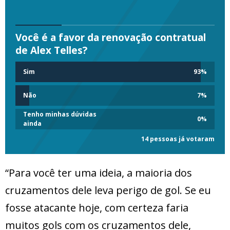
Você é a favor da renovação contratual
de Alex Telles?
Sim
93
%
Não
7
%
Tenho minhas dúvidas
0
%
ainda
14 pessoas já votaram
“Para você ter uma ideia, a maioria dos
cruzamentos dele leva perigo de gol. Se eu
fosse atacante hoje, com certeza faria
muitos gols com os cruzamentos dele,