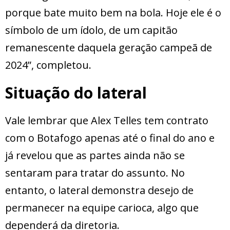
porque bate muito bem na bola. Hoje ele é o
símbolo de um ídolo, de um capitão
remanescente daquela geração campeã de
2024”, completou.
Situação do lateral
Vale lembrar que Alex Telles tem contrato
com o Botafogo apenas até o final do ano e
já revelou que as partes ainda não se
sentaram para tratar do assunto. No
entanto, o lateral demonstra desejo de
permanecer na equipe carioca, algo que
dependerá da diretoria.