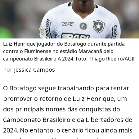
Luiz Henrique jogador do Botafogo durante partida
contra o Fluminense no estádio Maracanã pelo
campeonato Brasileiro A 2024. Foto: Thiago Ribeiro/AGIF
Por
Jessica Campos
O Botafogo segue trabalhando para tentar
promover o retorno de Luiz Henrique, um
dos principais nomes das conquistas do
Campeonato Brasileiro e da Libertadores de
2024. No entanto, o cenário ficou ainda mais