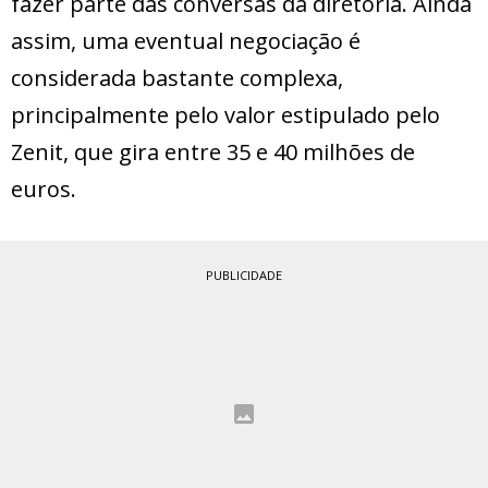
fazer parte das conversas da diretoria. Ainda
assim, uma eventual negociação é
considerada bastante complexa,
principalmente pelo valor estipulado pelo
Zenit, que gira entre 35 e 40 milhões de
euros.
PUBLICIDADE