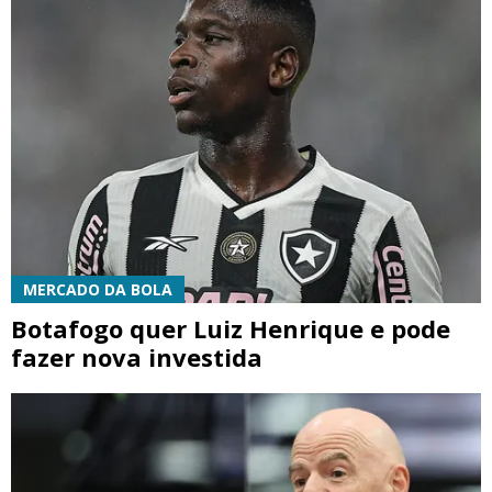
MERCADO DA BOLA
Botafogo quer Luiz Henrique e pode
fazer nova investida