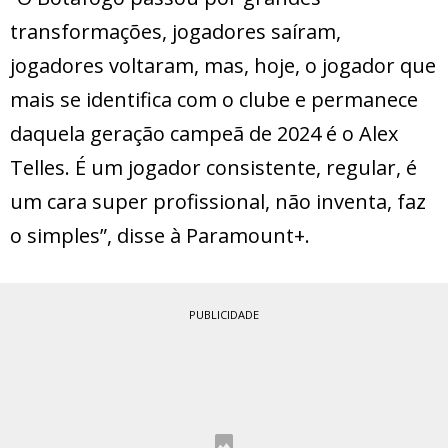
transformações, jogadores saíram,
jogadores voltaram, mas, hoje, o jogador que
mais se identifica com o clube e permanece
daquela geração campeã de 2024 é o Alex
Telles. É um jogador consistente, regular, é
um cara super profissional, não inventa, faz
o simples”, disse à Paramount+.
PUBLICIDADE