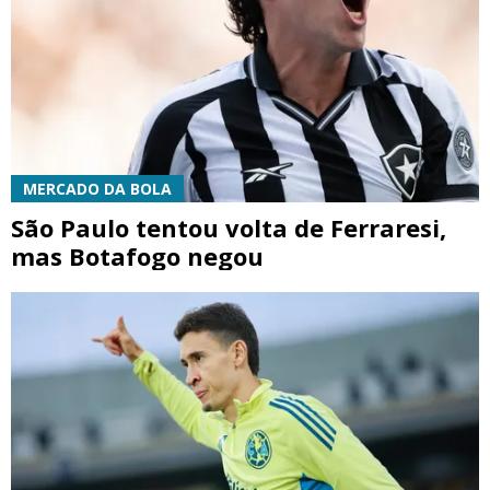
MERCADO DA BOLA
São Paulo tentou volta de Ferraresi,
mas Botafogo negou