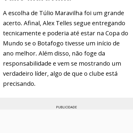
A escolha de Túlio Maravilha foi um grande
acerto. Afinal, Alex Telles segue entregando
tecnicamente e poderia até estar na Copa do
Mundo se o Botafogo tivesse um início de
ano melhor. Além disso, não foge da
responsabilidade e vem se mostrando um
verdadeiro líder, algo de que o clube está
precisando.
PUBLICIDADE