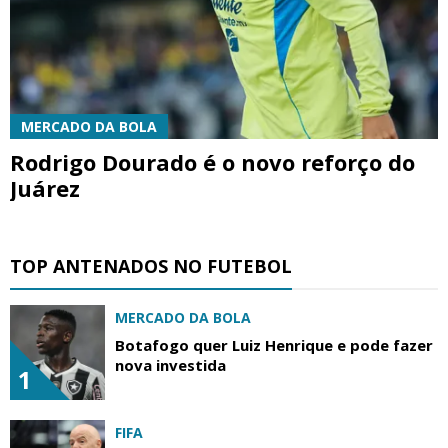
MERCADO DA BOLA
Rodrigo Dourado é o novo reforço do
Juárez
TOP ANTENADOS NO FUTEBOL
MERCADO DA BOLA
Botafogo quer Luiz Henrique e pode fazer
nova investida
1
FIFA