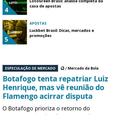
LotoGreen Brasil: análise completa da
casa de apostas
4
APOSTAS
Luckbet Brasil: Dicas, mercados e
promoções
5
ESPECULAÇÃO DE MERCADO
Mercado da Bola
Botafogo tenta repatriar Luiz
Henrique, mas vê reunião do
Flamengo acirrar disputa
O Botafogo prioriza o retorno do