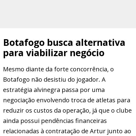
Botafogo busca alternativa
para viabilizar negócio
Mesmo diante da forte concorrência, o
Botafogo não desistiu do jogador. A
estratégia alvinegra passa por uma
negociação envolvendo troca de atletas para
reduzir os custos da operação, já que o clube
ainda possui pendências financeiras
relacionadas à contratação de Artur junto ao