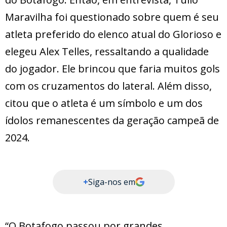
Maravilha foi questionado sobre quem é seu
atleta preferido do elenco atual do Glorioso e
elegeu Alex Telles, ressaltando a qualidade
do jogador. Ele brincou que faria muitos gols
com os cruzamentos do lateral. Além disso,
citou que o atleta é um símbolo e um dos
ídolos remanescentes da geração campeã de
2024.
+
Siga-nos em
“O Botafogo passou por grandes