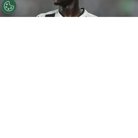
©
Thiago Ribeiro/AGIF
Botafogo pode tentar Luiz
Henrique mais uma vez em janeiro.
Por
Rodrigo Ribeiro
De acordo com informações apuradas pelo
Canal do Anderson Motta, o Botafogo pode
fazer uma nova tentativa pela contratação
de
Luiz Henrique em janeiro caso as
negociações não avancem nesta janela.