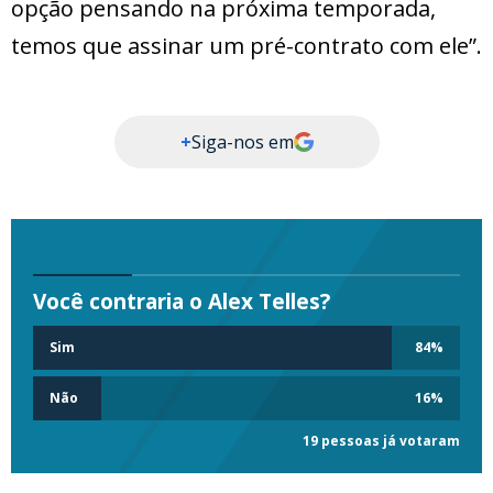
opção pensando na próxima temporada,
temos que assinar um pré-contrato com ele”.
+
Siga-nos em
Você contraria o Alex Telles?
Sim
84
%
Não
16
%
19 pessoas já votaram