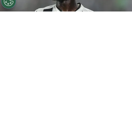
©
Thiago Ribeiro/AGIF
Botafogo pode tentar Luiz
Henrique mais uma vez em janeiro.
Por
Rodrigo Ribeiro
De acordo com informações apuradas pelo
Canal do Anderson Motta, o Botafogo pode
fazer uma nova tentativa pela contratação
de
Luiz Henrique em janeiro caso as
negociações não avancem nesta janela.
Segundo a fonte, a possibilidade está ligada