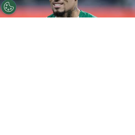
©
Marcello Zambrana/AGIF
Paulinho voltou a ser
titular no Palmeiras.
Por
Rodrigo Ribeiro
Paulinho voltou a ser titular do Palmeiras
após um longo período de recuperação e
celebrou o momento nas redes sociais.
Através de seu Instagram, o atacante
destacou a importância do retorno aos
11 iniciais
e minimizou o revés do Verdão