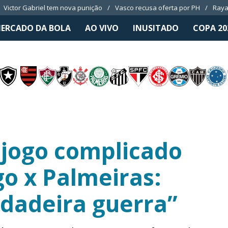
Victor Gabriel tem nova punição
Vasco recusa oferta por PH
Raya
ERCADO DA BOLA
AO VIVO
INUSITADO
COPA 20
 jogo complicado
o x Palmeiras:
dadeira guerra”