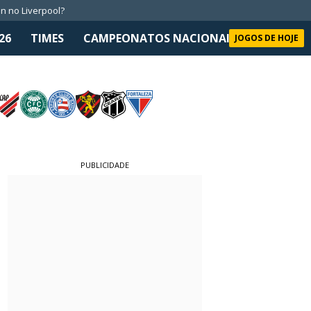
n no Liverpool?
26
TIMES
CAMPEONATOS NACIONAIS
SELEÇÃO 
JOGOS DE HOJE
PUBLICIDADE