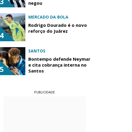
3
negou
MERCADO DA BOLA
Rodrigo Dourado é o novo
reforço do Juárez
4
SANTOS
Bontempo defende Neymar
e cita cobrança interna no
5
Santos
PUBLICIDADE