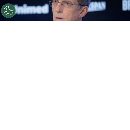
©
Maxi Franzoi/AGIF
Grêmio deve direitos de imagem
ao elenco.
Por
Rodrigo Ribeiro
De acordo com informações apuradas pelo
jornalista Jorge Nicola, o Grêmio deve
salários e direitos de imagem ao elenco.
Segundo a fonte,
esses débitos estão
atrasados em dois meses.