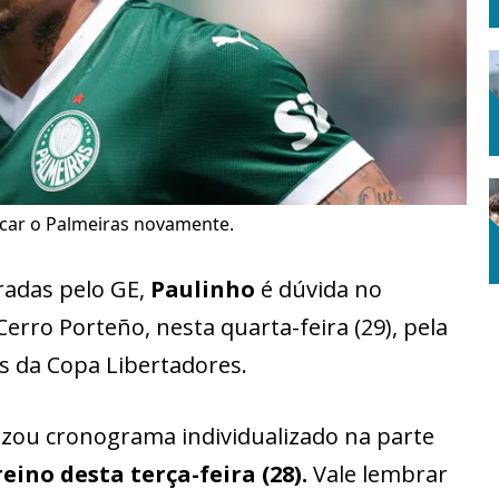
lcar o Palmeiras novamente.
radas pelo GE,
Paulinho
é dúvida no
erro Porteño, nesta quarta-feira (29), pela
s da Copa Libertadores.
lizou cronograma individualizado na parte
eino desta terça-feira (28).
Vale lembrar