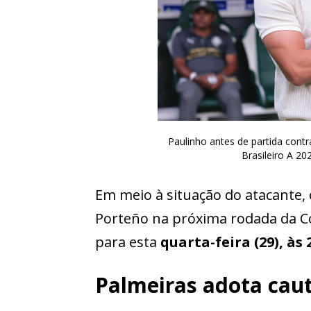
Paulinho antes de partida cont
Brasileiro A 20
Em meio à situação do atacante, 
Porteño na próxima rodada da Co
para esta
quarta-feira (29), às
Palmeiras adota cau