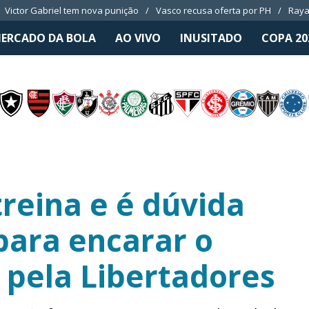
Victor Gabriel tem nova punição
Vasco recusa oferta por PH
Raya
ERCADO DA BOLA
AO VIVO
INUSITADO
COPA 20
reina e é dúvida
para encarar o
 pela Libertadores