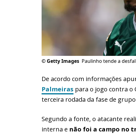
©
Getty Images
Paulinho tende a desfa
De acordo com informações apu
Palmeiras
para o jogo contra o C
terceira rodada da fase de grupo
Segundo a fonte, o atacante rea
interna e
não foi a campo no tr