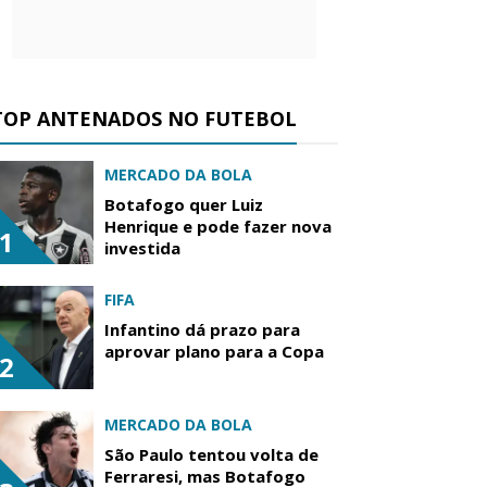
TOP ANTENADOS NO FUTEBOL
MERCADO DA BOLA
Botafogo quer Luiz
Henrique e pode fazer nova
1
investida
FIFA
Infantino dá prazo para
aprovar plano para a Copa
2
MERCADO DA BOLA
São Paulo tentou volta de
Ferraresi, mas Botafogo