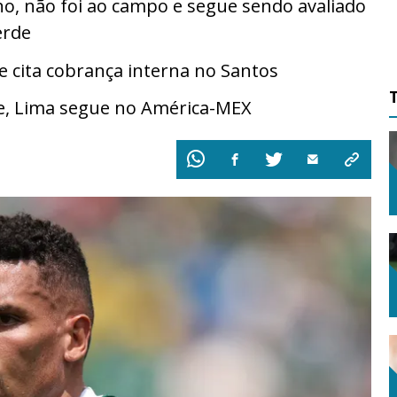
no, não foi ao campo e segue sendo avaliado
erde
cita cobrança interna no Santos
e, Lima segue no América-MEX