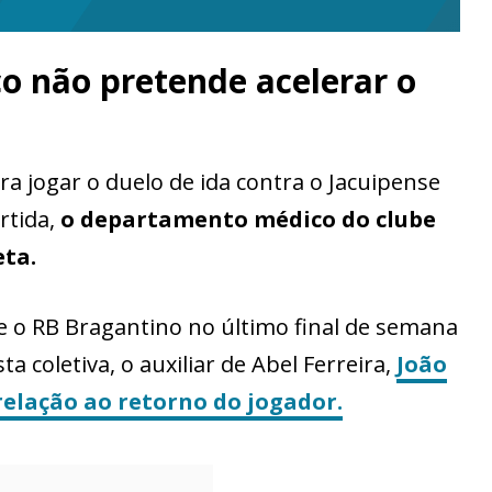
 não pretende acelerar o
a jogar o duelo de ida contra o Jacuipense
rtida,
o departamento médico do clube
eta.
e o RB Bragantino no último final de semana
ta coletiva, o auxiliar de Abel Ferreira,
João
relação ao retorno do jogador.