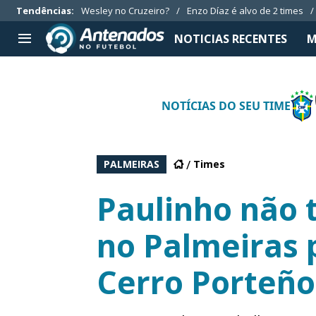
Tendências
:
Wesley no Cruzeiro?
Enzo Díaz é alvo de 2 times
NOTICIAS RECENTES
M
TIMES SÉRIE A
APOSTAS
NOTÍCIAS DO SEU TIME
Botafogo
Notícias
Cruzeiro
Casas de apostas
Internacional
Guias de apostas
PALMEIRAS
Times
Grêmio
Códigos
Vasco da Gama
Palpites
Paulinho não t
Aplicativos
no Palmeiras 
Cerro Porteño