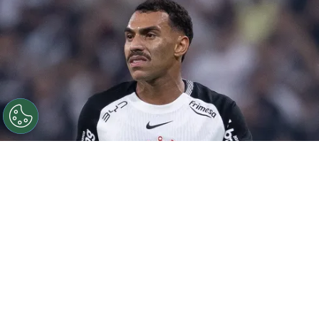
©
Ettore Chiereguini
Matheuzinho durante confronto
contra o Palmeiras no Campeonato Brasileiro de 2026.
Por
João Marcelo Felix Dos Santos
Retorno das Copas
O
Corinthians
empatou com o Bahia em 1 a