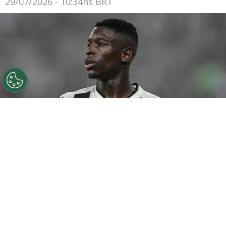
29/07/2026 - 10:34hs BRT
©
Thiago Ribeiro/AGIF
Botafogo pode tentar Luiz
Henrique mais uma vez em janeiro.
Por
Rodrigo Ribeiro
De acordo com informações apuradas pelo
Canal do Anderson Motta, o Botafogo pode