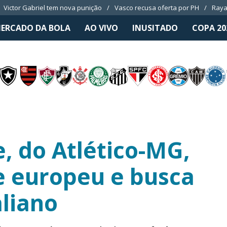
Victor Gabriel tem nova punição
Vasco recusa oferta por PH
Raya
ERCADO DA BOLA
AO VIVO
INUSITADO
COPA 20
, do Atlético-MG,
se europeu e busca
aliano