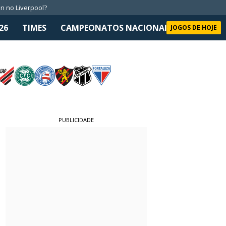
n no Liverpool?
26
TIMES
CAMPEONATOS NACIONAIS
SELEÇÃO 
JOGOS DE HOJE
PUBLICIDADE