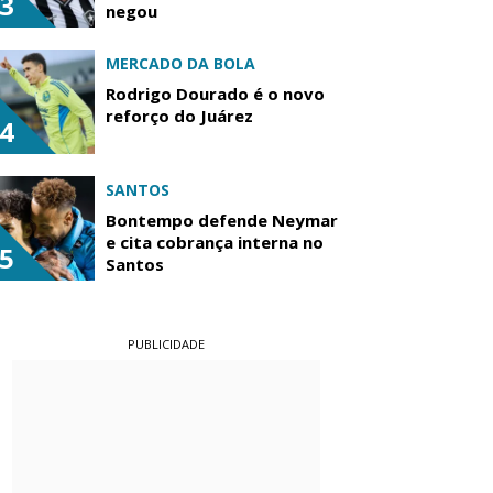
3
negou
MERCADO DA BOLA
Rodrigo Dourado é o novo
reforço do Juárez
4
SANTOS
Bontempo defende Neymar
e cita cobrança interna no
5
Santos
PUBLICIDADE