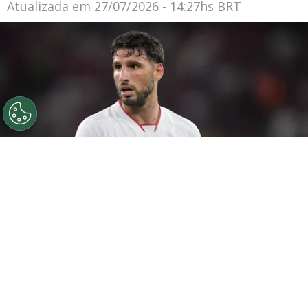
Atualizada em
27/07/2026 - 14:27hs BRT
©
Thiago Ribeiro/AGIF
Calleri foi exaltado por Dorival
no São Paulo.
Por
Rodrigo Ribeiro
Em entrevista coletiva após o empate do
São