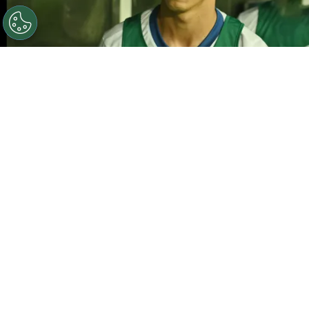
©
Walmir Cirne/AGIF
Iago Borduchi, jogador do Bahia
durante execucao do hino nacional antes da partida
contra o Corinthians no estadio Arena Fonte Nova pelo
campeonato Brasileiro A 2025. Foto: Walmir Cirne/AGIF
Por
Amanda Mânica
O
São Paulo
encaminhou a contratação do
lateral-esquerdo Iago Borduchi, que
pertence ao Bahia, segundo Gabriel Sá. O
jogador, de 29 anos, deve chegar ao Tricolor
Paulista por empréstimo até o fim da