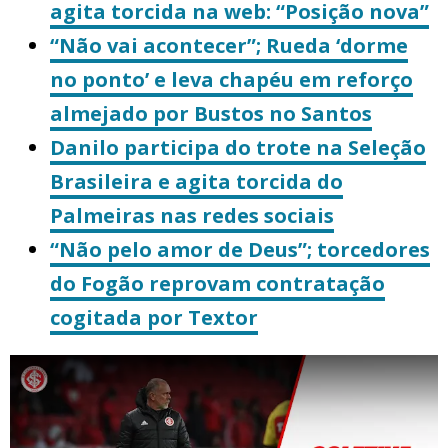
agita torcida na web: “Posição nova”
“Não vai acontecer”; Rueda ‘dorme
no ponto’ e leva chapéu em reforço
almejado por Bustos no Santos
Danilo participa do trote na Seleção
Brasileira e agita torcida do
Palmeiras nas redes sociais
“Não pelo amor de Deus”; torcedores
do Fogão reprovam contratação
cogitada por Textor