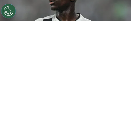
©
Thiago Ribeiro/AGIF
Botafogo pode tentar Luiz
Henrique mais uma vez em janeiro.
Por
Rodrigo Ribeiro
De acordo com informações apuradas pelo
Canal do Anderson Motta, o Botafogo pode
fazer uma nova tentativa pela contratação
de
Luiz Henrique em janeiro caso as
negociações não avancem nesta janela.