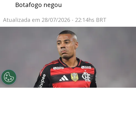
Botafogo negou
Atualizada em
28/07/2026 - 22:14hs BRT
©
Thiago Ribeiro/AGIF
De la Cruz jogador do
Flamengo durante partida contra o Sport no estadio
Maracana pelo campeonato Brasileiro A 2025. Foto:
Thiago Ribeiro/AGIF