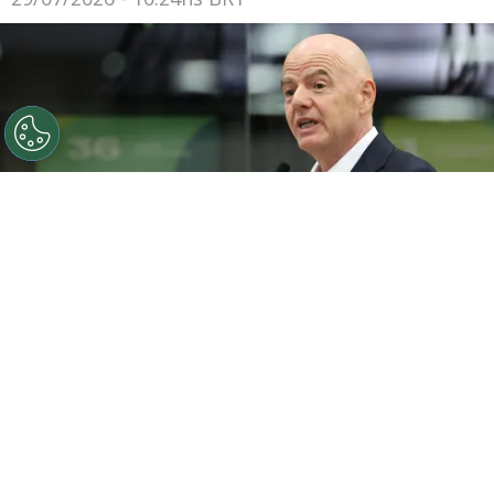
O presidente da FIFA, Gianni Infantino, discursa durante
a cerimônia de inauguração do Centro Internacional de
Transmissão da Copa do Mundo da FIFA 2026, em 1 de
junho de 2026, em Dallas, Texas. (Foto de Sam
Hodde/Getty Images)
Por
Jessica Campos