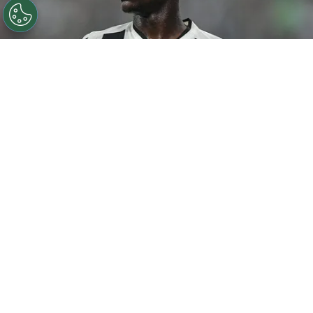
©
Thiago Ribeiro/AGIF
Botafogo pode tentar Luiz
Henrique mais uma vez em janeiro.
Por
Rodrigo Ribeiro
De acordo com informações apuradas pelo
Canal do Anderson Motta, o Botafogo pode
fazer uma nova tentativa pela contratação
de
Luiz Henrique em janeiro caso as
negociações não avancem nesta janela.