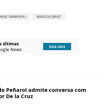
ORGE SAMPAOLI
MARCOS BRAZ
s últimas
SIGA-NOS
ogle News
A
do Peñarol admite conversa com
r De la Cruz