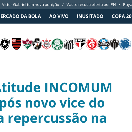
Victor Gabriel tem nova punição
Vasco recusa oferta por PH
Raya
ERCADO DA BOLA
AO VIVO
INUSITADO
COPA 20
 Atitude INCOMUM
pós novo vice do
a repercussão na