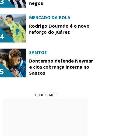
3
negou
MERCADO DA BOLA
Rodrigo Dourado é o novo
reforço do Juárez
4
SANTOS
Bontempo defende Neymar
e cita cobrança interna no
5
Santos
PUBLICIDADE