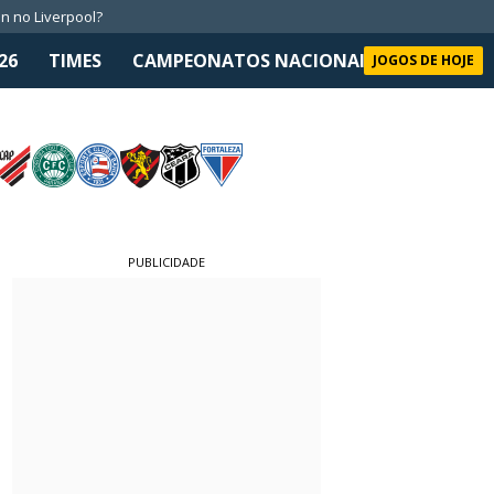
n no Liverpool?
26
TIMES
CAMPEONATOS NACIONAIS
SELEÇÃO 
JOGOS DE HOJE
PUBLICIDADE