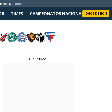
n no Liverpool?
26
TIMES
CAMPEONATOS NACIONAIS
SELEÇÃO 
JOGOS DE HOJE
PUBLICIDADE