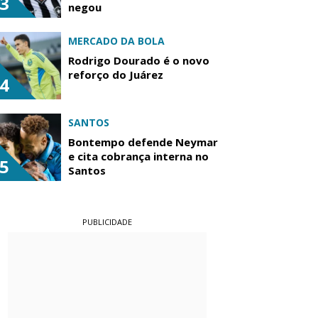
3
negou
MERCADO DA BOLA
Rodrigo Dourado é o novo
reforço do Juárez
4
SANTOS
Bontempo defende Neymar
e cita cobrança interna no
5
Santos
PUBLICIDADE