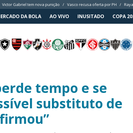
Victor Gabriel tem nova punição
Vasco recusa oferta por PH
Raya
ERCADO DA BOLA
AO VIVO
INUSITADO
COPA 20
perde tempo e se
sível substituto de
nfirmou”