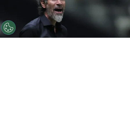
©
Gilson Lobo/AGIF
Eduardo Domínguez elogia elenco
do Atlético-MG após vitória
Por
Luiz Eduardo Porto
O
Atlético-MG
conquistou uma grande
vitória no último domingo (27) ao
vencer o
Palmeiras por 2 a 1 no Nubank Parque
,
pela abertura do returno do Campeonato