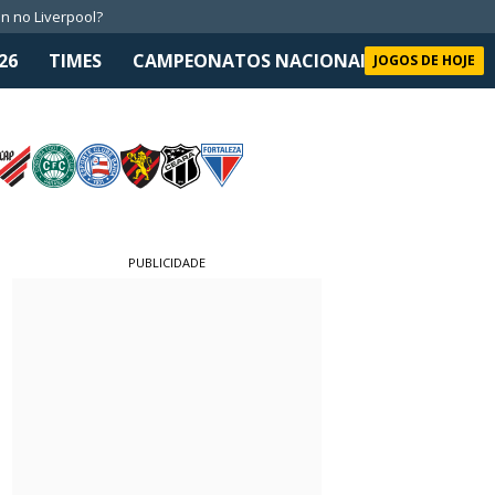
n no Liverpool?
26
TIMES
CAMPEONATOS NACIONAIS
SELEÇÃO 
JOGOS DE HOJE
PUBLICIDADE