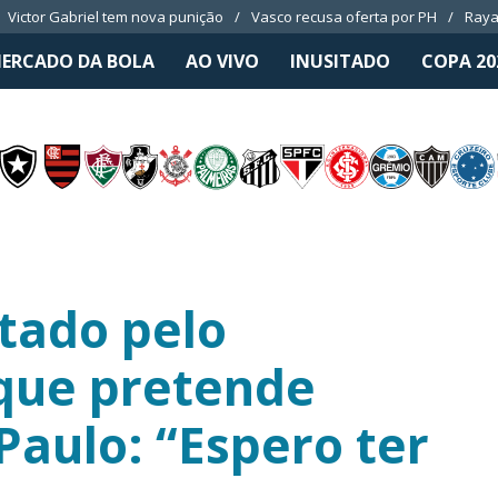
Victor Gabriel tem nova punição
Vasco recusa oferta por PH
Raya
ERCADO DA BOLA
AO VIVO
INUSITADO
COPA 20
tado pelo
 que pretende
Paulo: “Espero ter