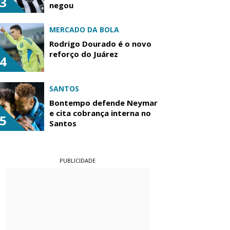
3
negou
MERCADO DA BOLA
Rodrigo Dourado é o novo
reforço do Juárez
4
SANTOS
Bontempo defende Neymar
e cita cobrança interna no
5
Santos
PUBLICIDADE