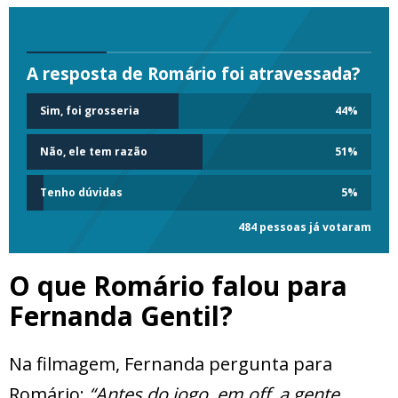
A resposta de Romário foi atravessada?
Sim, foi grosseria
44
%
Não, ele tem razão
51
%
Tenho dúvidas
5
%
484 pessoas já votaram
O que Romário falou para
Fernanda Gentil?
Na filmagem, Fernanda pergunta para
Romário:
“Antes do jogo, em off, a gente