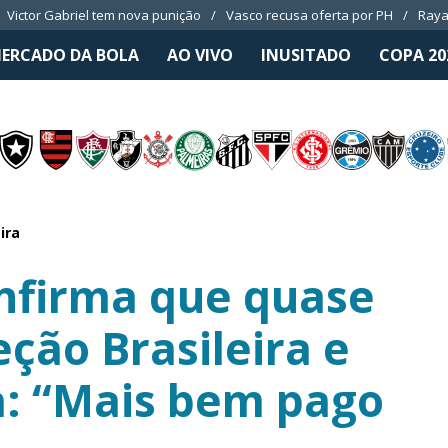
Victor Gabriel tem nova punição
Vasco recusa oferta por PH
Raya
ERCADO DA BOLA
AO VIVO
INUSITADO
COPA 20
ira
onfirma que quase
ção Brasileira e
a: “Mais bem pago