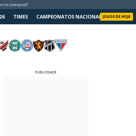
n no Liverpool?
26
TIMES
CAMPEONATOS NACIONAIS
SELEÇÃO 
JOGOS DE HOJE
PUBLICIDADE