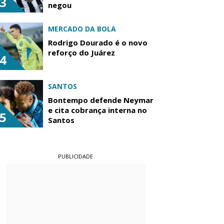
3
negou
MERCADO DA BOLA
Rodrigo Dourado é o novo
reforço do Juárez
4
SANTOS
Bontempo defende Neymar
e cita cobrança interna no
5
Santos
PUBLICIDADE