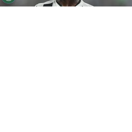
©
Thiago Ribeiro/AGIF
Botafogo pode tentar Luiz
Henrique mais uma vez em janeiro.
Por
Rodrigo Ribeiro
De acordo com informações apuradas pelo
Canal do Anderson Motta, o Botafogo pode
fazer uma nova tentativa pela contratação
de
Luiz Henrique em janeiro caso as
negociações não avancem nesta janela.
Segundo a fonte, a possibilidade está ligada