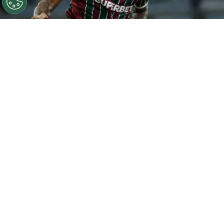
©
Getty Images
John Kennedy, atacante do Fluminense.
Foto: Wagner Meier/Getty Images
Por
João Almeida
O
Fluminense
contou mais uma vez com
John Kennedy
para somar pontos na
temporada. Desta vez, o camisa 9 fez o gol
salvador que garantiu o empate contra o
Independiente Rivadavia
por 1 a 1 pela 4ª
rodada do Grupo C da
Copa Libertadores
,
na última quarta-feira (7), em Mendoza, na
Argentina.