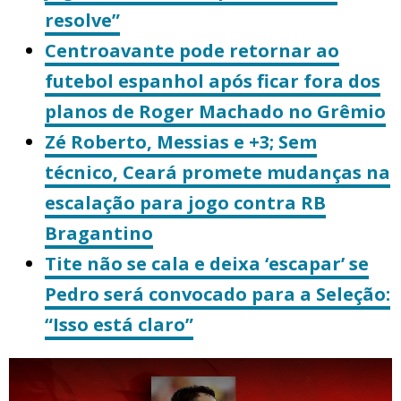
resolve”
Centroavante pode retornar ao
futebol espanhol após ficar fora dos
planos de Roger Machado no Grêmio
Zé Roberto, Messias e +3; Sem
técnico, Ceará promete mudanças na
escalação para jogo contra RB
Bragantino
Tite não se cala e deixa ‘escapar’ se
Pedro será convocado para a Seleção:
“Isso está claro”