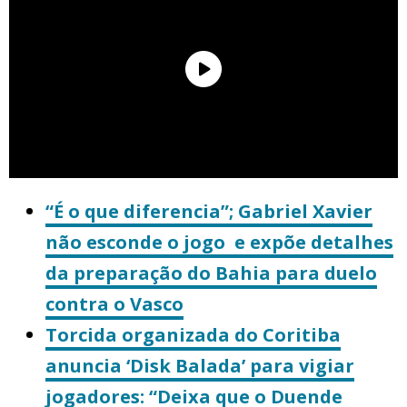
“É o que diferencia”; Gabriel Xavier
não esconde o jogo e expõe detalhes
da preparação do Bahia para duelo
contra o Vasco
Torcida organizada do Coritiba
anuncia ‘Disk Balada’ para vigiar
jogadores: “Deixa que o Duende