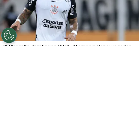
©
Marcello Zambrana/AGIF
Memphis Depay jogador
do Corinthians durante partida contra o Bragantino no
estadio Arena Corinthians pelo campeonato Brasileiro A
2026. Foto: Marcello Zambrana/AGIF
Por
Leonardo Viter
O
Corinthians
empatou com a Portuguesa
em 1 x 1 em um jogo marcado por volume
ofensivo irregular e decisões estratégicas
que geraram debate entre os torcedores.