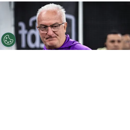
©
Fabio Giannelli/AGIF
Dorival Jr tecnico do
Corinthians durante partida contra o Vitoria no estadio
Arena Corinthians pelo campeonato Brasileiro A 2025.
Foto: Fabio Giannelli/AGIF
Por
Amanda Mânica
Pressão da Gaviões