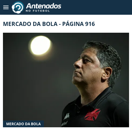
Tendências
:
Wesley no Cruzeiro?
Enzo Díaz é alvo de 2 ti
MERCADO DA BOLA - PÁGINA 916
NOTICIAS RECENTES
MERCADO DA BOLA
COPA 2026
INUSITADO
CAMPEONATOS NACIONAIS
TIMES
FUTEBOL INTERNACIONAL
MERCADO DA BOLA
FUTEBOL FEMININO