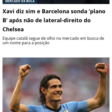
MERCADO DA BOLA
Termos e Condições
Privacidade
Política Editorial
Ad Choices
Xavi diz sim e Barcelona sonda ‘plano
B’ após não de lateral-direito do
Antenados no Futebol, tal como a Futbol
Chelsea
Sites, é uma empresa pertencente à Better
Collective. Todos os direitos reservados.
Equipe catalã segue de olho no mercado em busca de
um nome para a posição
+18 |
Jogue com responsabilidade
Aplicam-se os Termos e Condições | Conteúdo
Comercial