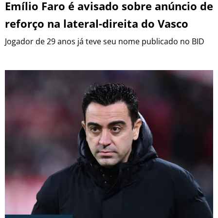
Emílio Faro é avisado sobre anúncio de
reforço na lateral-direita do Vasco
BOTAFOGO
Jogador de 29 anos já teve seu nome publicado no BID
CRUZEIRO
INTERNACIONAL
GRÊMIO
VASCO DA GAMA
|
|
|
SOBRE NÓS
STAFF
CONTATO
APOSTAS