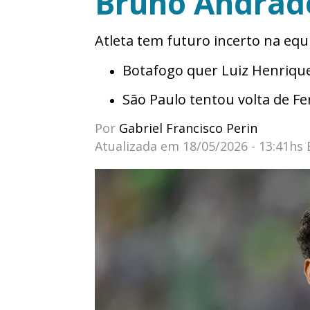
Bruno Andrad
Atleta tem futuro incerto na equ
Botafogo quer Luiz Henrique
São Paulo tentou volta de F
Por
Gabriel Francisco Perin
Atualizada em
18/05/2026 - 13:41hs