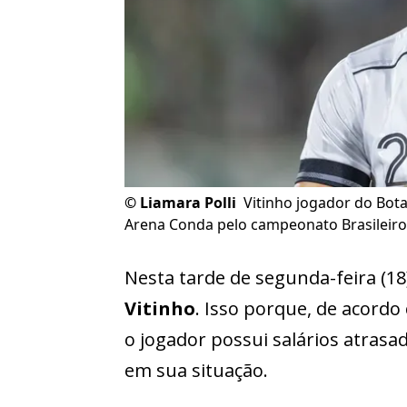
©
Liamara Polli
Vitinho jogador do Bot
Arena Conda pelo campeonato Brasileiro
Nesta tarde de segunda-feira (18
Vitinho
. Isso porque, de acord
o jogador possui salários atrasad
em sua situação.