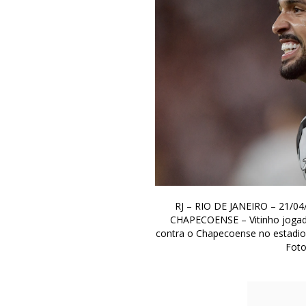
RJ – RIO DE JANEIRO – 21/
CHAPECOENSE – Vitinho jogad
contra o Chapecoense no estadi
Foto