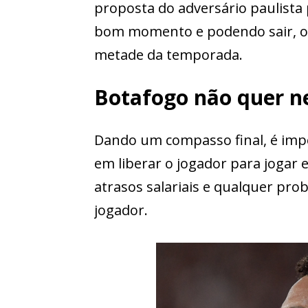
proposta do adversário paulista
bom momento e podendo sair, o
metade da temporada.
Botafogo não quer ne
Dando um compasso final, é impo
em liberar o jogador para jogar 
atrasos salariais e qualquer pr
jogador.