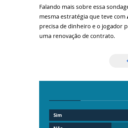
Falando mais sobre essa sondag
mesma estratégia que teve com
precisa de dinheiro e o jogador p
uma renovação de contrato.
Sim