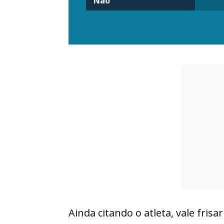
Não
Ainda citando o atleta, vale fri