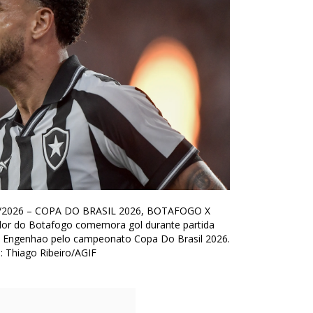
04/2026 – COPA DO BRASIL 2026, BOTAFOGO X
or do Botafogo comemora gol durante partida
o Engenhao pelo campeonato Copa Do Brasil 2026.
: Thiago Ribeiro/AGIF