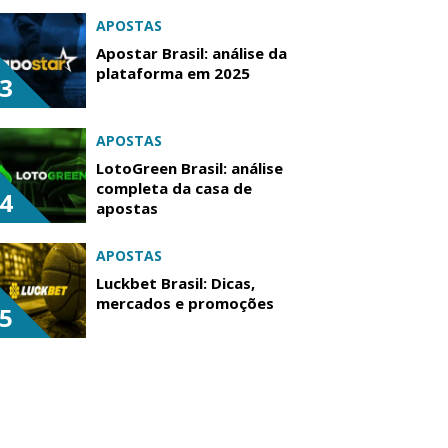
APOSTAS
Apostar Brasil: análise da
plataforma em 2025
3
APOSTAS
LotoGreen Brasil: análise
completa da casa de
4
apostas
APOSTAS
Luckbet Brasil: Dicas,
mercados e promoções
5