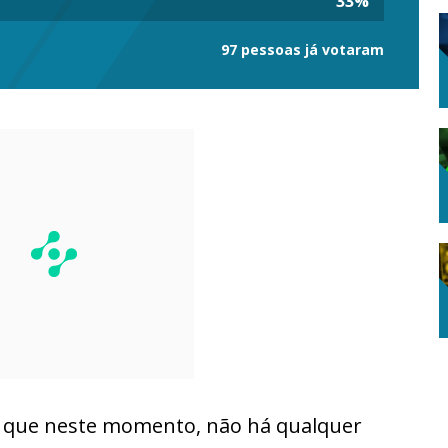
33
%
97 pessoas já votaram
sar que neste momento, não há qualquer