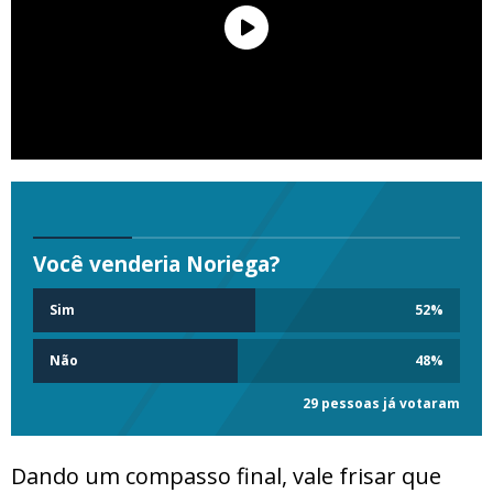
Você venderia Noriega?
Sim
52
%
Não
48
%
29 pessoas já votaram
Dando um compasso final, vale frisar que