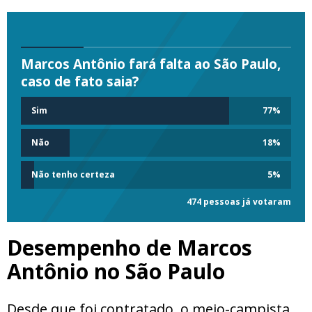
Marcos Antônio fará falta ao São Paulo,
caso de fato saia?
Sim
77
%
Não
18
%
Não tenho certeza
5
%
474 pessoas já votaram
Desempenho de Marcos
Antônio no São Paulo
Desde que foi contratado, o meio-campista