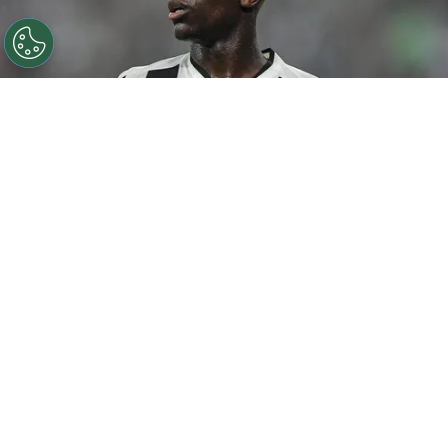
©
Thiago Ribeiro/AGIF
Botafogo pode tentar Luiz
Henrique mais uma vez em janeiro.
Por
Rodrigo Ribeiro
De acordo com informações apuradas pelo
Canal do Anderson Motta, o Botafogo pode
fazer uma nova tentativa pela contratação
de
Luiz Henrique em janeiro caso as
negociações não avancem nesta janela.