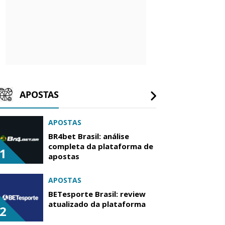
APOSTAS
APOSTAS
BR4bet Brasil: análise
completa da plataforma de
1
apostas
APOSTAS
BETesporte Brasil: review
atualizado da plataforma
2