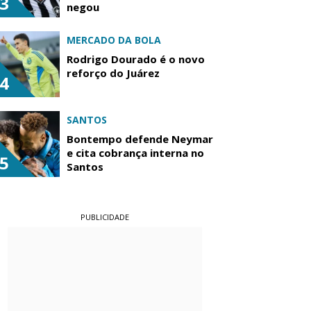
3
negou
MERCADO DA BOLA
Rodrigo Dourado é o novo
reforço do Juárez
4
SANTOS
Bontempo defende Neymar
e cita cobrança interna no
5
Santos
PUBLICIDADE