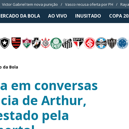
Victor Gabriel tem nova punição
Vasco recusa oferta por PH
Raya
ERCADO DA BOLA
AO VIVO
INUSITADO
COPA 20
 da Bola
ra em conversas
ia de Arthur,
estado pela