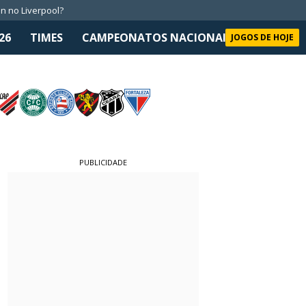
n no Liverpool?
26
TIMES
CAMPEONATOS NACIONAIS
SELEÇÃO 
JOGOS DE HOJE
PUBLICIDADE