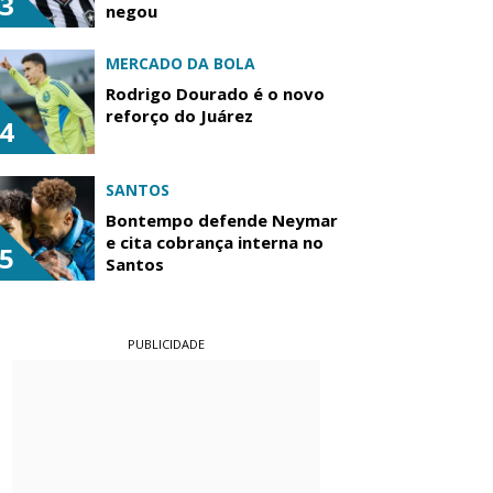
3
negou
MERCADO DA BOLA
Rodrigo Dourado é o novo
reforço do Juárez
4
SANTOS
Bontempo defende Neymar
e cita cobrança interna no
5
Santos
PUBLICIDADE