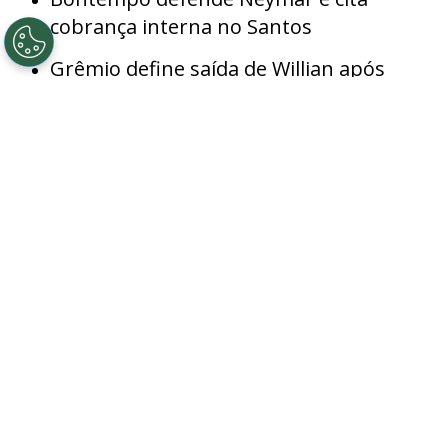
cobrança interna no Santos
Grêmio define saída de Willian após
desempenho abaixo do esperado
29/07/2026 - 09:11hs BRT
©
Getty Images
Lima, do Fluminense, segue no