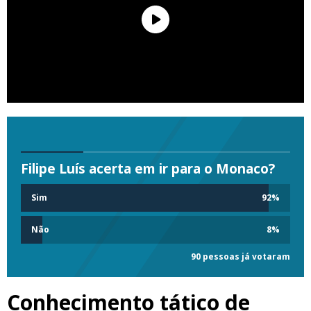
Filipe Luís acerta em ir para o Monaco?
Sim
92
%
Não
8
%
90 pessoas já votaram
Conhecimento tático de