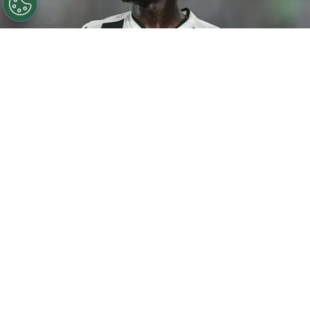
©
Thiago Ribeiro/AGIF
Botafogo pode tentar Luiz
Henrique mais uma vez em janeiro.
Por
Rodrigo Ribeiro
De acordo com informações apuradas pelo
Canal do Anderson Motta, o Botafogo pode
fazer uma nova tentativa pela contratação
de
Luiz Henrique em janeiro caso as
negociações não avancem nesta janela.