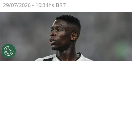
29/07/2026 - 10:34hs BRT
©
Thiago Ribeiro/AGIF
Botafogo pode tentar Luiz
Henrique mais uma vez em janeiro.
Por
Rodrigo Ribeiro
De acordo com informações apuradas pelo