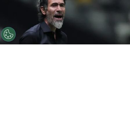
©
Gilson Lobo/AGIF
Eduardo Domínguez elogia elenco
do Atlético-MG após vitória
Por
Luiz Eduardo Porto
O
Atlético-MG
conquistou uma grande
vitória no último domingo (27) ao
vencer o
Palmeiras por 2 a 1 no Nubank Parque
,
pela abertura do returno do Campeonato