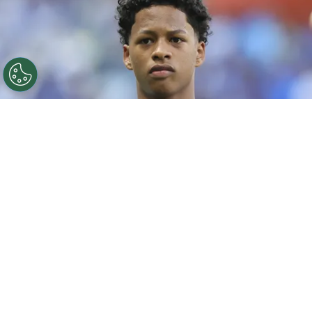
©
Gilson Lobo/AGIF
Ze Lucas jogador do Cruzeiro
durante aquecimento antes da partida contra o
Botafogo no estadio Mineirao pelo campeonato
Brasileiro A 2026. Foto: Gilson Lobo/AGIF
Por
Leonardo Viter
O
Cruzeiro
apresentou oficialmente Zé
Lucas nesta terça-feira (28), na Toca da