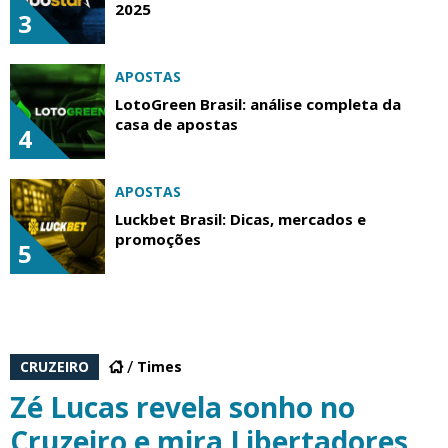
2025
3
APOSTAS
LotoGreen Brasil: análise completa da
casa de apostas
4
APOSTAS
Luckbet Brasil: Dicas, mercados e
promoções
5
CRUZEIRO
Times
Zé Lucas revela sonho no
Cruzeiro e mira Libertadores