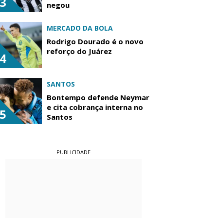
3
negou
MERCADO DA BOLA
Rodrigo Dourado é o novo
reforço do Juárez
4
SANTOS
Bontempo defende Neymar
e cita cobrança interna no
5
Santos
PUBLICIDADE