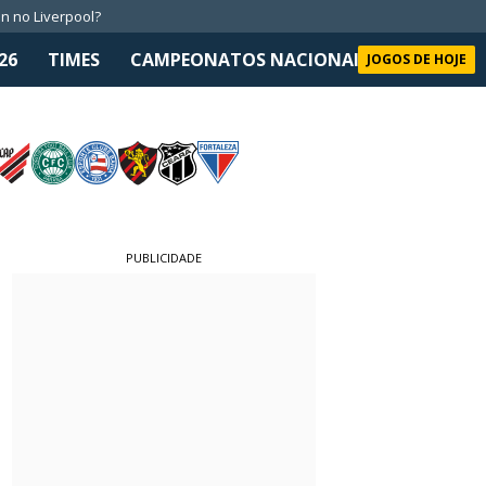
n no Liverpool?
26
TIMES
CAMPEONATOS NACIONAIS
SELEÇÃO 
JOGOS DE HOJE
PUBLICIDADE