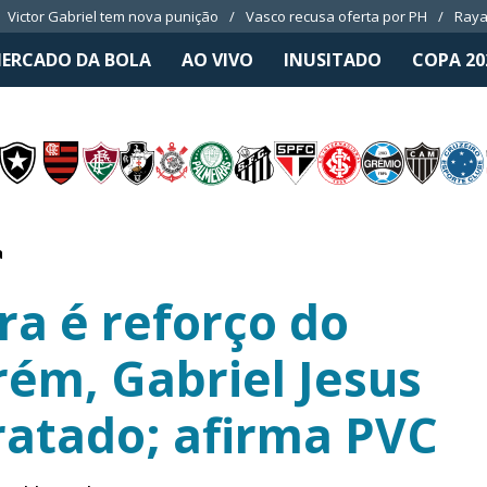
Victor Gabriel tem nova punição
Vasco recusa oferta por PH
Raya
ERCADO DA BOLA
AO VIVO
INUSITADO
COPA 20
a
ra é reforço do
rém, Gabriel Jesus
ratado; afirma PVC