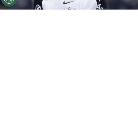
©
Ettore Chiereguini
Matheuzinho durante confronto
contra o Palmeiras no Campeonato Brasileiro de 2026.
Por
João Marcelo Felix Dos Santos
Retorno das Copas
O
Corinthians
empatou com o Bahia em 1 a
1, no último domingo (27), na Fonte Nova.
Agora, o foco do Timão está no confronto
contra o Athletico-PR, que acontece nesta
quinta-feira (30), na Neo Química Arena, pela
21ª rodada do Campeonato Brasileiro.