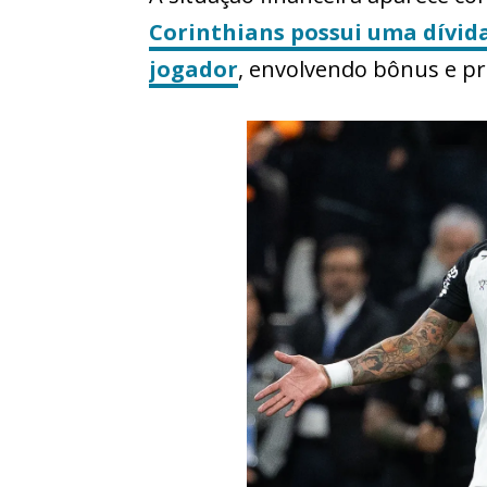
Corinthians possui uma dívid
jogador
, envolvendo bônus e p