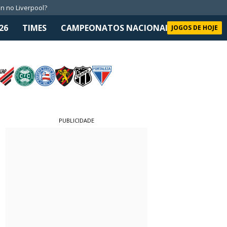
n no Liverpool?
26
TIMES
CAMPEONATOS NACIONAIS
SELEÇÃO 
JOGOS DE HOJE
PUBLICIDADE