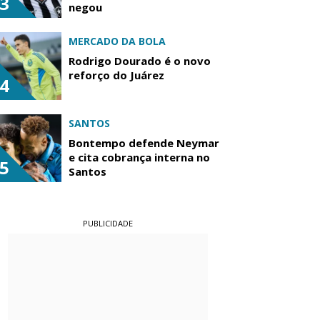
3
negou
MERCADO DA BOLA
Rodrigo Dourado é o novo
reforço do Juárez
4
SANTOS
Bontempo defende Neymar
e cita cobrança interna no
5
Santos
PUBLICIDADE