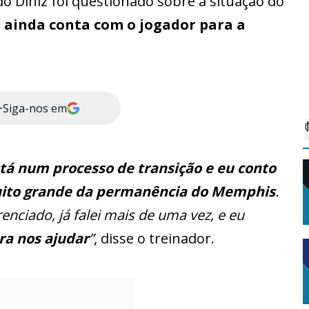
do Diniz foi questionado sobre a situação do
e
ainda conta com o jogador para a
+
Siga-nos em
stá num processo de transição e eu conto
ito grande da permanência do Memphis
.
nciado, já falei mais de uma vez, e eu
ra nos ajudar
”
, disse o treinador.