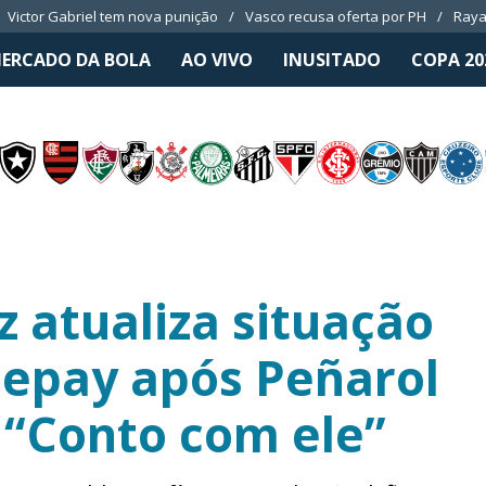
Victor Gabriel tem nova punição
Vasco recusa oferta por PH
Raya
ERCADO DA BOLA
AO VIVO
INUSITADO
COPA 20
z atualiza situação
epay após Peñarol
: “Conto com ele”