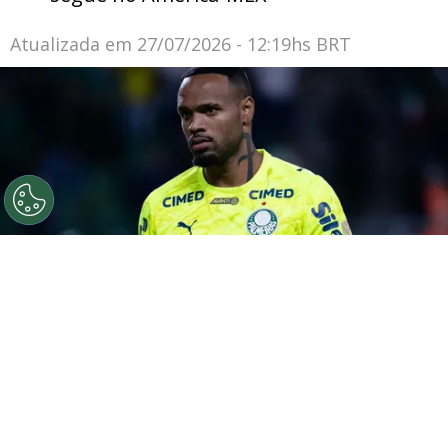
Atualizada em
27/07/2026 - 12:19hs BRT
©
Ettore Chiereguini/AGIF
SP - SAO PAULO -
28/05/2026 - COPA LIBERTADORES 2026, PALMEIRAS X
JUNIOR BARRANQUILLA - Carlos Miguel goleiro do
Palmeiras durante partida contra o Junior Barranquilla
no estadio Nubank Arena pelo campeonato Copa